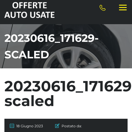
20230616_171629-
SCALED
20230616_171629
scaled
18 Giugno 2023
Postato da: