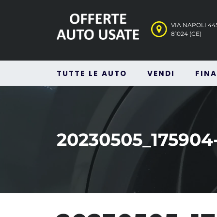
VIA NAPOLI 4
81024 (CE)
TUTTE LE AUTO
VENDI
FIN
20230505_17590