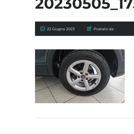
20230505_17
22 Giugno 2023
Postato da: