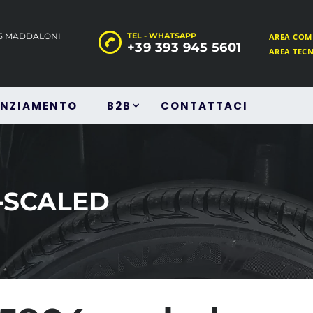
45 MADDALONI
TEL - WHATSAPP
AREA COM
+39 393 945 5601
AREA TEC
ANZIAMENTO
B2B
CONTATTACI
4-SCALED