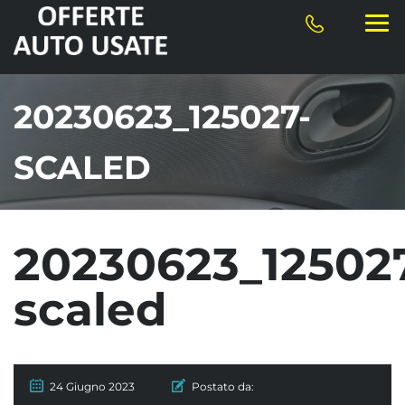
20230623_125027-
SCALED
20230623_12502
scaled
24 Giugno 2023
Postato da: