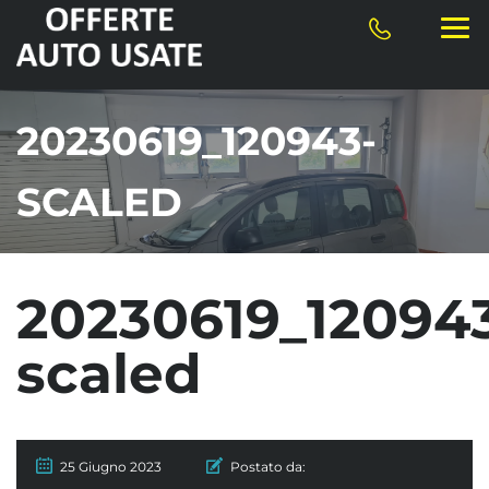
20230619_120943-
SCALED
20230619_12094
scaled
25 Giugno 2023
Postato da: