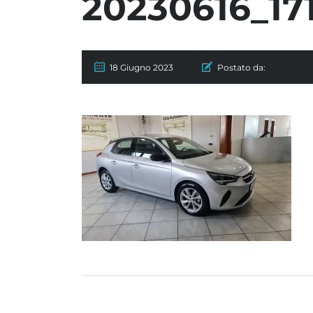
20230616_17
18 Giugno 2023
Postato da: