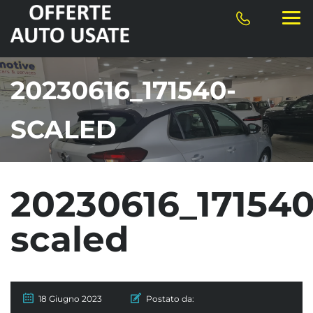
20230616_171540-
SCALED
20230616_171540
scaled
18 Giugno 2023
Postato da: