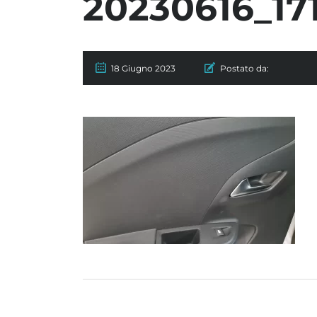
20230616_17
18 Giugno 2023
Postato da: