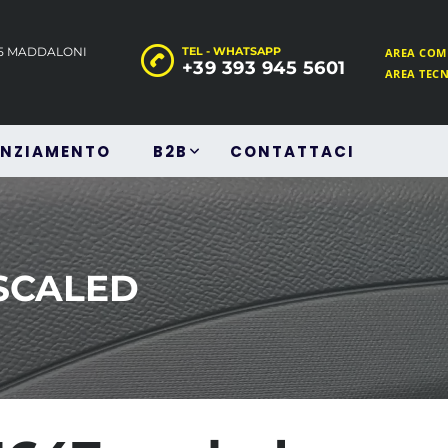
45 MADDALONI
TEL - WHATSAPP
AREA COM
+39 393 945 5601
AREA TEC
ANZIAMENTO
B2B
CONTATTACI
-SCALED