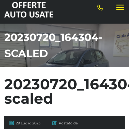
20230720_164304-
SCALED
20230720_16430
scaled
29 Luglio 2023
Postato da: